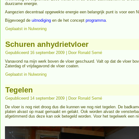
duurzame energie.
Aangezien decentraal opgewekte energie een belangrijk punt is voor een N
Bijgevoegd de
uitnodiging
en de het concept
programma
.
Geplaatst in
Nulwoning
Schuren anhydrietvloer
Gepubliceerd
16 september 2009
|
Door
Ronald Serné
Vanavond na mijn werk boven de vloer geschuurd. Valt op dat de vloer bove
Zaterdag of vrijdagavond de vloer coaten.
Geplaatst in
Nulwoning
Tegelen
Gepubliceerd
14 september 2009
|
Door
Ronald Serné
De vloer is nog niet droog dus die kunnen we nog niet tegelen. De badka
platen alvast op maat gemaakt en gelakt. Ook worden alvast de vensterb
afgetimmerd dus deze kan ook betegeld worden. Voor het tegelwerk een n