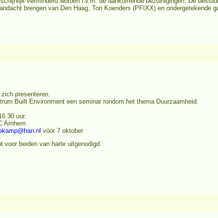
rschijnlijk verminderd worden i.v.m. de aankomende bezuinigingen. De bestu
aandacht brengen van Den Haag, Ton Koenders (PFIXX) en ondergetekende ga
 zich presenteren.
ntrum Built Environment een seminar rondom het thema Duurzaamheid.
16.30 uur.
CC Arnhem
dekamp@han.nl
vóór 7 oktober
 voor beiden van harte uitgenodigd.