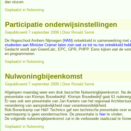
dan stucen.
Geplaatst in
Nulwoning
Participatie onderwijsinstellingen
Gepubliceerd
7 september 2009
|
Door
Ronald Serné
De Hogeschool Arnhem Nijmegen (
HAN
) ontwikkeld in samenwerking met
studenten aan Minister Cramer laten zien wat ze tot nu toe ontwikkeld he
Gedacht wordt aan GreenCalc, EPC, GPR, PHPP. Eens kijken wat de versch
en programmeren.
Geplaatst in
Nulwoning
Nulwoningbijeenkomst
Gepubliceerd
7 september 2009
|
Door
Ronald Serné
Afgelopen maandag weer een druk bezochte Nulwoningbijeenkomst. Na de 
presentatie van Klomps Bouwbedrijf. Klomps Bouwbedrijf gaat 61 nulener
Er was ook een presentatie van Jan Kanters van het regionaal Architectuur i
verandering van aansprakelijkheid naar verantwoordelijkheid.
Rob Bonenkamp van H&F Technics gaf een technische presentatie over w
warmtepomp is geen wondermachine. De presentatie is
hier
te vinden.
De volgende nulwoningbijeenkomst zal in de verbouwde raadszaal te Groen
Geplaatst in
Nulwoning