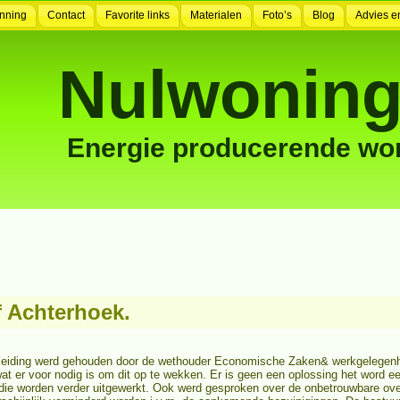
nning
Contact
Favorite links
Materialen
Foto’s
Blog
Advies e
Nulwoning
Energie producerende wo
f Achterhoek.
inleiding werd gehouden door de wethouder Economische Zaken& werkgelegen
at er voor nodig is om dit op te wekken. Er is geen een oplossing het word e
ie worden verder uitgewerkt. Ook werd gesproken over de onbetrouwbare over