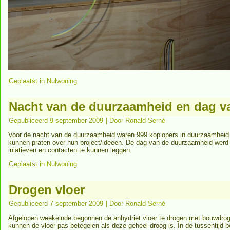
Geplaatst in
Nulwoning
Nacht van de duurzaamheid en dag v
Gepubliceerd
9 september 2009
|
Door
Ronald Serné
Voor de nacht van de duurzaamheid waren 999 koplopers in duurzaamheid ui
kunnen praten over hun project/ideeen. De dag van de duurzaamheid werd 
iniatieven en contacten te kunnen leggen.
Geplaatst in
Nulwoning
Drogen vloer
Gepubliceerd
7 september 2009
|
Door
Ronald Serné
Afgelopen weekeinde begonnen de anhydriet vloer te drogen met bouwdroge
kunnen de vloer pas betegelen als deze geheel droog is. In de tussentijd