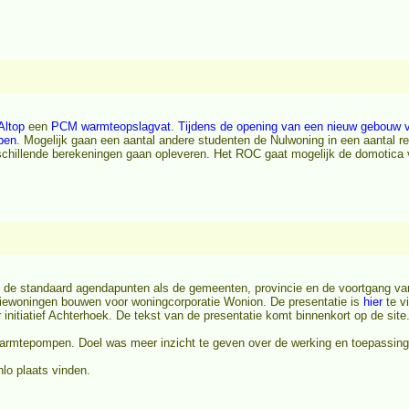
Altop
een
PCM warmteopslagvat
.
Tijdens de opening van een nieuw gebouw
bben
. Mogelijk gaan een aantal andere studenten de Nulwoning in een aantal 
illende berekeningen gaan opleveren. Het ROC gaat mogelijk de domotica v
de standaard agendapunten als de gemeenten, provincie en de voortgang va
giewoningen bouwen voor woningcorporatie Wonion. De presentatie is
hier
te v
nitiatief Achterhoek. De tekst van de presentatie komt binnenkort op de site. 
armtepompen. Doel was meer inzicht te geven over de werking en toepassi
lo plaats vinden.