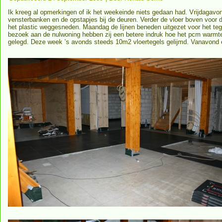
Ik kreeg al opmerkingen of ik het weekeinde niets gedaan had. Vrijdagavo
vensterbanken en de opstapjes bij de deuren. Verder de vloer boven voor 
het plastic weggesneden. Maandag de lijnen beneden uitgezet voor het t
bezoek aan de nulwoning hebben zij een betere indruk hoe het pcm warmt
gelegd. Deze week ’s avonds steeds 10m2 vloertegels gelijmd. Vanavond e