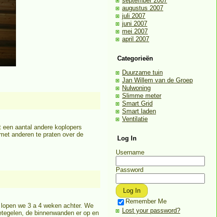
september 2007
augustus 2007
juli 2007
juni 2007
mei 2007
april 2007
Categorieën
Duurzame tuin
Jan Willem van de Groep
Nulwoning
Slimme meter
Smart Grid
Smart laden
Ventilatie
t een aantal andere koplopers
met anderen te praten over de
Log In
Username
Password
Remember Me
u lopen we 3 a 4 weken achter. We
Lost your password?
betegelen, de binnenwanden er op en