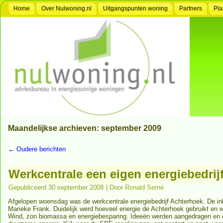
Home
Over Nulwoning.nl
Uitgangspunten woning
Partners
Pla
Maandelijkse archieven:
september 2009
←
Oudere berichten
Werkcentrale een eigen energiebedrij
Gepubliceerd
30 september 2009
|
Door
Ronald Serné
Afgelopen woensdag was de werkcentrale energiebedrijf Achterhoek. De 
Marieke Frank. Duidelijk werd hoeveel energie de Achterhoek gebruikt en w
Wind, zon biomassa en energiebesparing. Ideeën werden aangedragen en d