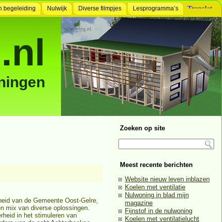
n begeleiding
Nulwijk
Diverse filmpjes
Lesprogramma’s
.nl
ningen
Zoeken op site
Meest recente berichten
Website nieuw leven inblazen
Koelen met ventilatie
Nulwoning in blad mijn
heid van de Gemeente Oost-Gelre,
magazine
en mix van diverse oplossingen.
Fijnstof in de nulwoning
heid in het stimuleren van
Koelen met ventilatielucht