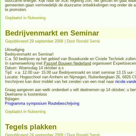
duurzame energie. Kijk naar de SDE regeling zon, net gestart en gaat waa
gemeenten gaan vermoedelijk de duurzame ontwikkelingen nog onder de 
te promoten.
Geplaatst in
Nulwoning
Bedrijvenmarkt en Seminar
Gepubliceerd
29 september 2009
|
Door
Ronald Serné
Uitnodiging
Bedrijvenmarkt en Seminar!
C.a. 50 bedrijven op het gebied van Bouwkunde en Civiele Techniek zullen
In samenwerking met
Passief Bouwen Nederland
organiseert Expertisece
Datum: Woensdag 14 oktober a.s
Tijd: v.a. 12.00 uur- 15.00 uur Bedrijvenmarkt en start seminar 13.15 uur- 
Locatie: Hogeschool van Arnhem en Nijmegen, Ruitenberglaan 26, 6826 
Inschrijven kan door middel van het zenden van een mail naar
nicole.van
Graag aangeven aan welk onderdeel u wilt deelnemen op 14 oktober; u bent
Deelname is kostenloos
Bijlagen:
Programma symposium
Routebeschrijving
Geplaatst in
Nulwoning
Tegels plakken
Gepubliceerd
24 september 2009
|
Door
Ronald Serné