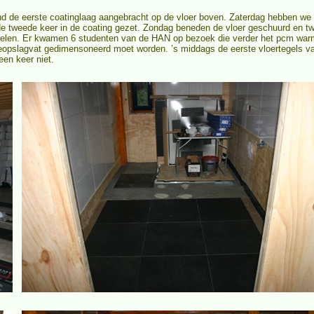
nd de eerste coatinglaag aangebracht op de vloer boven. Zaterdag hebben we 
de tweede keer in de coating gezet. Zondag beneden de vloer geschuurd en tw
egelen. Er kwamen 6 studenten van de HAN op bezoek die verder het pcm war
eopslagvat gedimensoneerd moet worden. ’s middags de eerste vloertegels 
en keer niet.