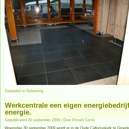
Geplaatst in
Nulwoning
Werkcentrale een eigen energiebedri
energie.
Gepubliceerd
20 september 2009
|
Door
Ronald Serné
Woensdag 30 september 2009 wordt er in de Oude Callixtuskerk te Groenl