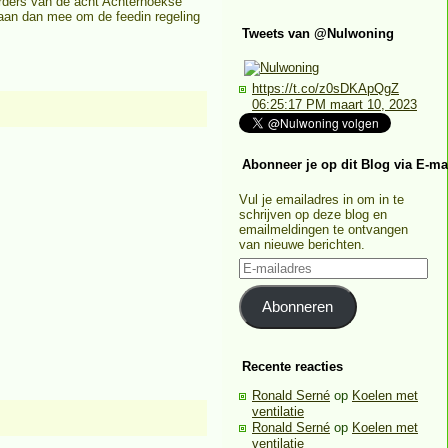
urders van de acht Achterhoekse
an dan mee om de feedin regeling
Tweets van @Nulwoning
https://t.co/z0sDKApQgZ
06:25:17 PM maart 10, 2023
Abonneer je op dit Blog via E-ma
Vul je emailadres in om in te
schrijven op deze blog en
emailmeldingen te ontvangen
van nieuwe berichten.
E-
mailadres
Abonneren
Recente reacties
Ronald Serné
op
Koelen met
ventilatie
Ronald Serné
op
Koelen met
ventilatie