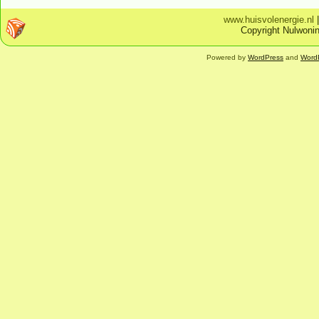
www.huisvolenergie.nl
Copyright Nulwonin
Powered by
WordPress
and
Word