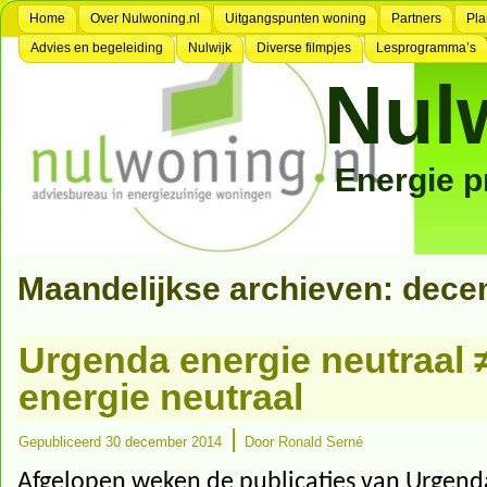
Home
Over Nulwoning.nl
Uitgangspunten woning
Partners
Pla
Advies en begeleiding
Nulwijk
Diverse filmpjes
Lesprogramma’s
Nul
Energie 
Maandelijkse archieven:
dece
Urgenda energie neutraal 
energie neutraal
|
Gepubliceerd
30 december 2014
Door
Ronald Serné
Afgelopen weken de publicaties van Urgenda