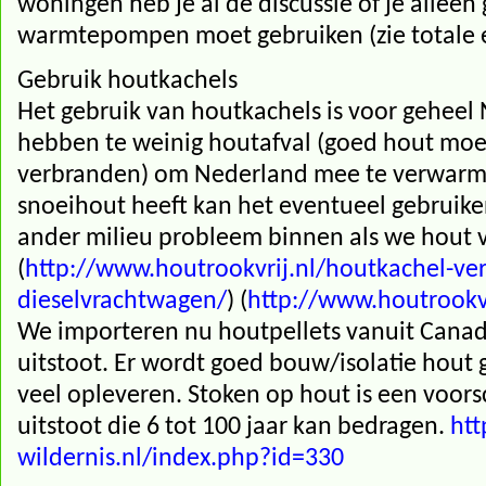
woningen heb je al de discussie of je alle
warmtepompen moet gebruiken (zie totale e
Gebruik houtkachels
Het gebruik van houtkachels is voor geheel
hebben te weinig houtafval (goed hout moet
verbranden) om Nederland mee te verwarme
snoeihout heeft kan het eventueel gebruike
ander milieu probleem binnen als we hout 
(
http://www.houtrookvrij.nl/houtkachel-ve
dieselvrachtwagen/
) (
http://www.houtrookvr
We importeren nu houtpellets vanuit Canad
uitstoot. Er wordt goed bouw/isolatie hout
veel opleveren. Stoken op hout is een voo
uitstoot die 6 tot 100 jaar kan bedragen.
ht
wildernis.nl/index.php?id=330