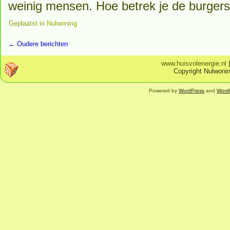
weinig mensen. Hoe betrek je de burgers 
Geplaatst in
Nulwoning
←
Oudere berichten
www.huisvolenergie.nl
Copyright Nulwonin
Powered by
WordPress
and
Word