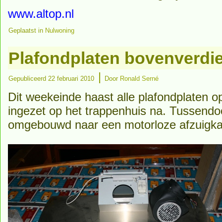
www.altop.nl
Geplaatst in
Nulwoning
Plafondplaten bovenverdi
|
Gepubliceerd
22 februari 2010
Door
Ronald Serné
Dit weekeinde haast alle plafondplaten o
ingezet op het trappenhuis na. Tussendo
omgebouwd naar een motorloze afzuigka