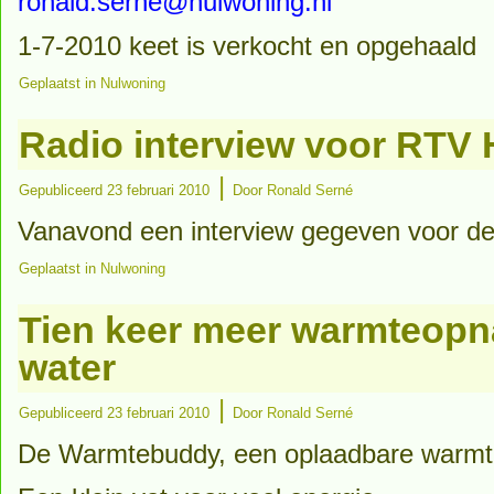
ronald.serne@nulwoning.nl
1-7-2010 keet is verkocht en opgehaald
Geplaatst in
Nulwoning
Radio interview voor RTV
|
Gepubliceerd
23 februari 2010
Door
Ronald Serné
Vanavond een interview gegeven voor de
Geplaatst in
Nulwoning
Tien keer meer warmteop
water
|
Gepubliceerd
23 februari 2010
Door
Ronald Serné
De Warmtebuddy, een oplaadbare warm