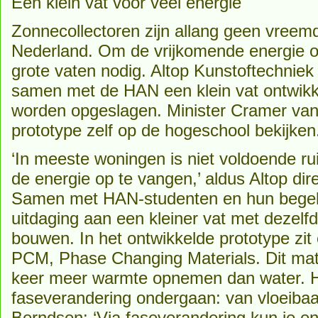
Een klein vat voor veel energie
Zonnecollectoren zijn allang geen vreemd
Nederland. Om de vrijkomende energie op
grote vaten nodig. Altop Kunstoftechniek
samen met de HAN een klein vat ontwikk
worden opgeslagen. Minister Cramer v
prototype zelf op de hogeschool bekijken
‘In meeste woningen is niet voldoende r
de energie op te vangen,’ aldus Altop dir
Samen met HAN-studenten en hun begeleid
uitdaging aan een kleiner vat met dezelf
bouwen. In het ontwikkelde prototype zit 
PCM, Phase Changing Materials. Dit mate
keer meer warmte opnemen dan water. H
faseverandering ondergaan: van vloeiba
Berndsen: ‘Via faseverandering kun je e