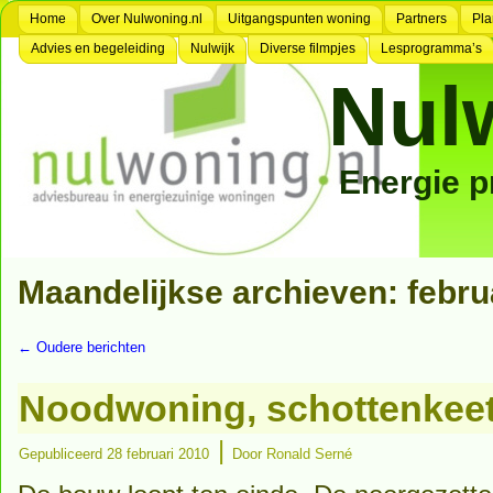
Home
Over Nulwoning.nl
Uitgangspunten woning
Partners
Pla
Advies en begeleiding
Nulwijk
Diverse filmpjes
Lesprogramma’s
Nul
Energie 
Maandelijkse archieven:
febru
←
Oudere berichten
Noodwoning, schottenkeet
|
Gepubliceerd
28 februari 2010
Door
Ronald Serné