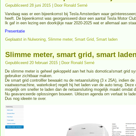
Gepubliceerd
28 juni 2015
|
Door
Ronald Serné
Vandaag was er een bijeenkomst bij Tesla Amsterdam waar geïnteresseerde
heeft. De bijeenkomst was georganiseerd door een aantal Tesla Motor Club
Ik gaf in een lezing een doorkijkje naar 2020-2025 wat er allemaal aan st
Presentatie
Geplaatst in
Nulwoning
,
Slimme meter
,
Smart Grid
,
Smart laden
Slimme meter, smart grid, smart lade
Gepubliceerd
20 februari 2015
|
Door
Ronald Serné
De slimme meter is geheel gekoppeld aan het huis domotica/smart grid sy
gebruiker zichtbaar maken.
De smart grid controlller bewaakt nu de netaansluiting (3 x 25A), indien 
vaatwasmachine, waterkoker) regelt hij het laden van de auto terug. Deze o
mogelijk om sneller te laden dan de netaansluiting mogelijk maakt omdat 
Nu geavanceerde oplossingen bouwen. Uitlezen agenda om verlaat te laden 
Dus nog ideeën te over.