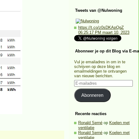
Tweets van @Nulwoning
https://t.co/z0sDKApQgZ
06:25:17 PM maart 10, 2023
Abonneer je op dit Blog via E-ma
Vul je emailadres in om in te
schrijven op deze blog en
emailmeldingen te ontvangen
van nieuwe berichten.
E-
mailadres
Abonneren
Recente reacties
Ronald Serné
op
Koelen met
ventilatie
Ronald Serné
op
Koelen met
ventilatie