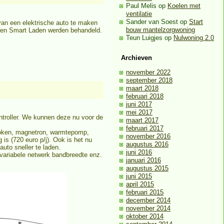
Paul Melis
op
Koelen met
ventilatie
Sander van Soest
op
Start
van een elektrische auto te maken
bouw mantelzorgwoning
en en Smart Laden werden behandeld.
Teun Luigjes
op
Nulwoning 2.0
Archieven
november 2022
september 2018
maart 2018
februari 2018
juni 2017
mei 2017
ntroller. We kunnen deze nu voor de
maart 2017
februari 2017
, koken, magnetron, warmtepomp,
november 2016
is (720 euro p/j). Ook is het nu
augustus 2016
uto sneller te laden.
juni 2016
 variabele netwerk bandbreedte enz.
januari 2016
augustus 2015
juni 2015
april 2015
februari 2015
december 2014
november 2014
oktober 2014