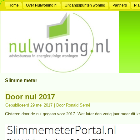
Home
Over Nulwoning.nl
Uitgangspunten woning
Partners
Pla
Slimme meter
Door nul 2017
Gepubliceerd
29 mei 2017
|
Door
Ronald Serné
Gisteren door de nul gegaan voor 2017. Wat later dan vorig jaar maar dit ko