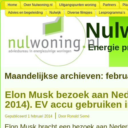
Home
Over Nulwoning.nl
Uitgangspunten woning
Partners
Pla
Advies en begeleiding
Nulwijk
Diverse filmpjes
Lesprogramma’s
Nul
Energie 
Maandelijkse archieven:
febru
Elon Musk bezoek aan Ned
2014). EV accu gebruiken i
|
Gepubliceerd
1 februari 2014
Door
Ronald Serné
Elon Musk bracht een bezoek aan Nederl