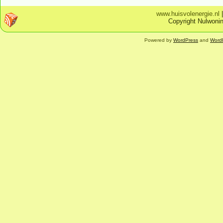
www.huisvolenergie.nl
Copyright Nulwonin
Powered by
WordPress
and
Word