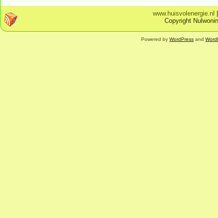
www.huisvolenergie.nl
Copyright Nulwonin
Powered by
WordPress
and
Word