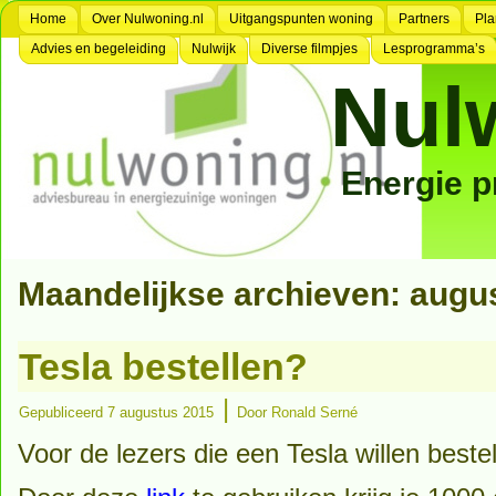
Home
Over Nulwoning.nl
Uitgangspunten woning
Partners
Pla
Advies en begeleiding
Nulwijk
Diverse filmpjes
Lesprogramma’s
Nul
Energie 
Maandelijkse archieven:
augu
Tesla bestellen?
|
Gepubliceerd
7 augustus 2015
Door
Ronald Serné
Voor de lezers die een Tesla willen bestel