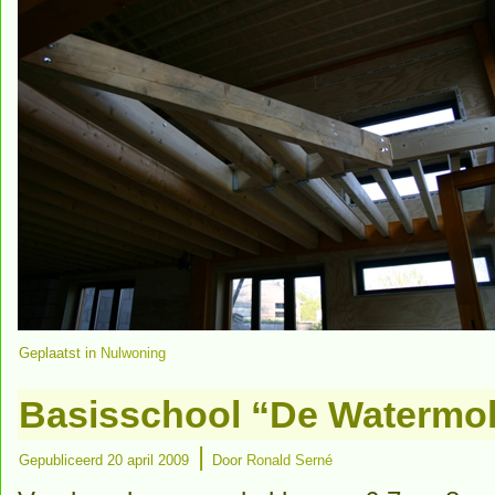
Geplaatst in
Nulwoning
Basisschool “De Watermo
|
Gepubliceerd
20 april 2009
Door
Ronald Serné