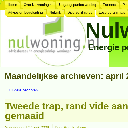
Home
Over Nulwoning.nl
Uitgangspunten woning
Partners
Pla
Advies en begeleiding
Nulwijk
Diverse filmpjes
Lesprogramma’s
Nul
Energie 
Maandelijkse archieven:
april
←
Oudere berichten
Tweede trap, rand vide aa
gemaaid
|
Gepubliceerd
27 april 2009
Door
Ronald Serné