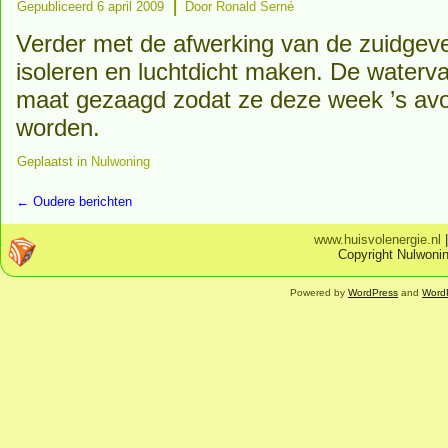
|
Gepubliceerd
6 april 2009
Door
Ronald Serné
Verder met de afwerking van de zuidgeve
isoleren en luchtdicht maken. De waterva
maat gezaagd zodat ze deze week ’s avo
worden.
Geplaatst in
Nulwoning
←
Oudere berichten
www.huisvolenergie.nl
Copyright Nulwonin
Powered by
WordPress
and
Word