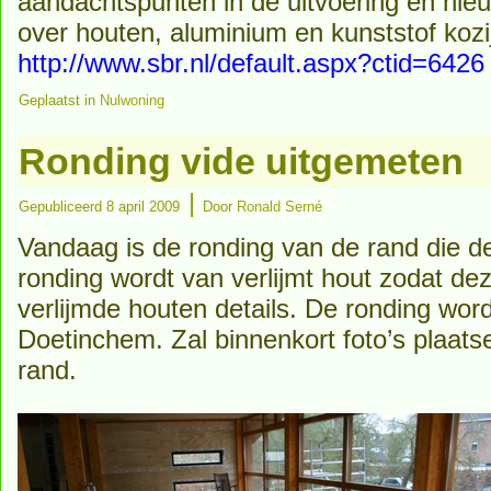
aandachtspunten in de uitvoering en nie
over houten, aluminium en kunststof kozi
http://www.sbr.nl/default.aspx?ctid=6426
Geplaatst in
Nulwoning
Ronding vide uitgemeten
|
Gepubliceerd
8 april 2009
Door
Ronald Serné
Vandaag is de ronding van de rand die d
ronding wordt van verlijmt hout zodat dez
verlijmde houten details. De ronding wor
Doetinchem. Zal binnenkort foto’s plaat
rand.