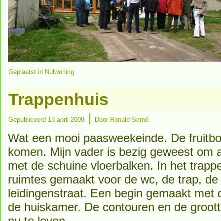
Geplaatst in
Nulwoning
Trappenhuis
|
Gepubliceerd
13 april 2009
Door
Ronald Serné
Wat een mooi paasweekeinde. De fruitbo
komen. Mijn vader is bezig geweest om 
met de schuine vloerbalken. In het trap
ruimtes gemaakt voor de wc, de trap, d
leidingenstraat. Een begin gemaakt met
de huiskamer. De contouren en de groot
nu te leven.