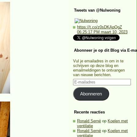
Tweets van @Nulwoning
https://t.co/z0sDKApQgZ
06:25:17 PM maart 10, 2023
Abonneer je op dit Blog via E-ma
Vul je emailadres in om in te
schrijven op deze blog en
emailmeldingen te ontvangen
van nieuwe berichten.
E-
mailadres
Abonneren
Recente reacties
Ronald Serné
op
Koelen met
ventilatie
Ronald Serné
op
Koelen met
ventilatie