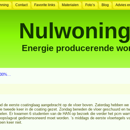
nning
Contact
Favorite links
Materialen
Foto’s
Blog
Advies e
Nulwoning
Energie producerende wo
r 100%…
nd de eerste coatinglaag aangebracht op de vloer boven. Zaterdag hebben we 
de tweede keer in de coating gezet. Zondag beneden de vloer geschuurd en tw
egelen. Er kwamen 6 studenten van de HAN op bezoek die verder het pcm war
eopslagvat gedimensoneerd moet worden. ’s middags de eerste vloertegels 
en keer niet.