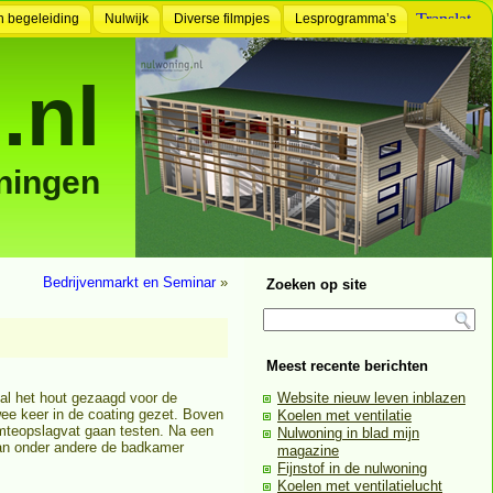
n begeleiding
Nulwijk
Diverse filmpjes
Lesprogramma’s
.nl
ningen
Bedrijvenmarkt en Seminar
»
Zoeken op site
Meest recente berichten
al het hout gezaagd voor de
Website nieuw leven inblazen
ee keer in de coating gezet. Boven
Koelen met ventilatie
mteopslagvat gaan testen. Na een
Nulwoning in blad mijn
van onder andere de badkamer
magazine
Fijnstof in de nulwoning
Koelen met ventilatielucht