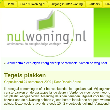
Home
Over Nulwoning.nl
Uitgangspunten woning
Partners
Pla
«
Werkcentrale een eigen energiebedrijf Achterhoek. Samen op weg naa
Tegels plakken
Gepubliceerd
24 september 2009
|
Door
Ronald Serné
Ik kreeg al opmerkingen of ik het weekeinde niets gedaan had. Vrijdagavo
vensterbanken en de opstapjes bij de deuren. Verder de vloer boven voor 
het plastic weggesneden. Maandag de lijnen beneden uitgezet voor het t
bezoek aan de nulwoning hebben zij een betere indruk hoe het pcm warmt
gelegd. Deze week ’s avonds steeds 10m2 vloertegels gelijmd. Vanavond e