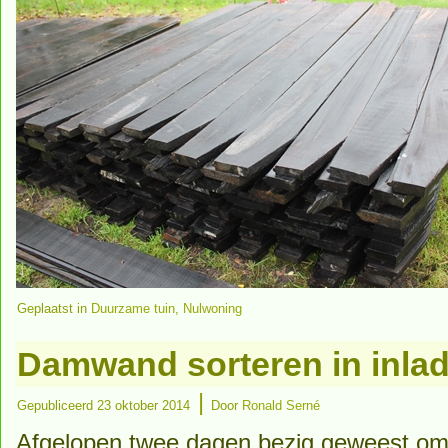
Geplaatst in
Duurzame tuin
,
Nulwoning
Damwand sorteren in inla
|
Gepubliceerd
23 oktober 2014
Door
Ronald Serné
Afgelopen twee dagen bezig geweest om