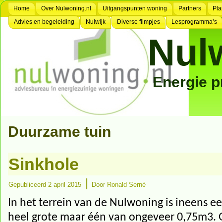
Home
Over Nulwoning.nl
Uitgangspunten woning
Partners
Pla
Advies en begeleiding
Nulwijk
Diverse filmpjes
Lesprogramma’s
Nul
Energie 
Duurzame tuin
Sinkhole
|
Gepubliceerd
2 april 2015
Door
Ronald Serné
In het terrein van de Nulwoning is ineens e
heel grote maar één van ongeveer 0,75m3. G