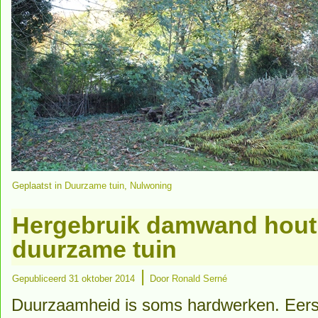
Geplaatst in
Duurzame tuin
,
Nulwoning
Hergebruik damwand hout 
duurzame tuin
|
Gepubliceerd
31 oktober 2014
Door
Ronald Serné
Duurzaamheid is soms hardwerken. Eerst