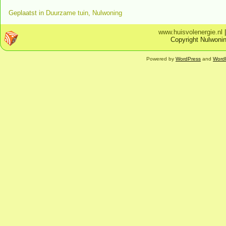
Geplaatst in
Duurzame tuin
,
Nulwoning
www.huisvolenergie.nl
Copyright Nulwonin
Powered by
WordPress
and
Word