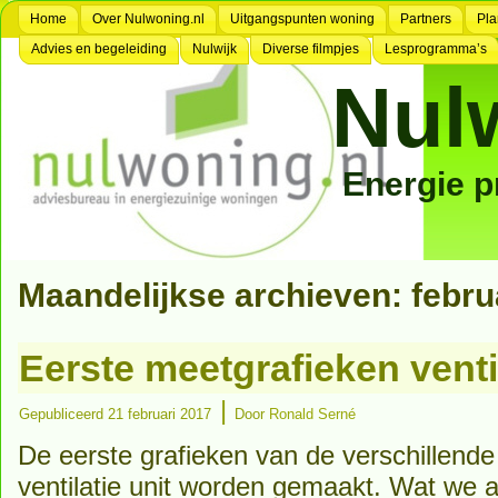
Home
Over Nulwoning.nl
Uitgangspunten woning
Partners
Pla
Advies en begeleiding
Nulwijk
Diverse filmpjes
Lesprogramma’s
Nul
Energie 
Maandelijkse archieven:
febru
Eerste meetgrafieken venti
|
Gepubliceerd
21 februari 2017
Door
Ronald Serné
De eerste grafieken van de verschillend
ventilatie unit worden gemaakt. Wat we al