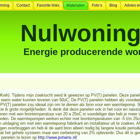
nning
Contact
Favorite links
Materialen
Foto’s
Blog
Advies e
Nulwoning
Energie producerende wo
0Kwh). Tijdens mijn zoektocht werd ik gewezen op PV(T) panelen. Deze panele
e warm water kunnen leveren van 50oC. De PV(T) panelen hebben als voordeel
e PV(T) panelen zou ideaal zijn om te dienen als bron voor een warmtepomp. 
ie ik grote mogelijkheden. Ik denk dat deze panelen ook in het voor en nase
en met een brontemperatuur van 20 a 25oC is voordeliger dan heb je meer 
orden. De warmtepompen werken echter met brontemperaturen van -5 t/m 25
uitdaging om met een warmtepomp fabrikant en installateur uit te zoeken. A
en overbruggen en heb ik de aard bron alleen nodig bij langere koude period
dat het gehele systeem maar een verbetering van 2% opleverde. Dus dit is gee
 panelen te lezen op
http://www.pvtwins.nl/