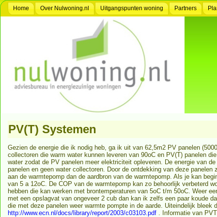
Home
Over Nulwoning.nl
Uitgangspunten woning
Partners
Pla
PV(T) Systemen
Gezien de energie die ik nodig heb, ga ik uit van 62,5m2 PV panelen (500
collectoren die warm water kunnen leveren van 90oC en PV(T) panelen di
water zodat de PV panelen meer elektriciteit opleveren. De energie van d
panelen en geen water collectoren. Door de ontdekking van deze panelen z
aan de warmtepomp dan de aardbron van de warmtepomp. Als je kan beginn
van 5 a 12oC. De COP van de warmtepomp kan zo behoorlijk verbeterd w
hebben die kan werken met brontemperaturen van 5oC t/m 50oC. Weer een 
met een opslagvat van ongeveer 2 cub dan kan ik zelfs een paar koude dag
die met deze panelen weer warmte pompte in de aarde. Uiteindelijk bleek 
http://www.ecn.nl/docs/library/report/2003/c03103.pdf
. Informatie van PVT