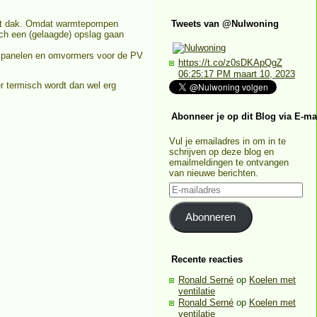
 het dak. Omdat warmtepompen
Tweets van @Nulwoning
och een (gelaagde) opslag gaan
 PV panelen en omvormers voor de PV
https://t.co/z0sDKApQgZ
06:25:17 PM maart 10, 2023
 termisch wordt dan wel erg
Abonneer je op dit Blog via E-ma
Vul je emailadres in om in te
schrijven op deze blog en
emailmeldingen te ontvangen
van nieuwe berichten.
E-
mailadres
Abonneren
Recente reacties
Ronald Serné
op
Koelen met
ventilatie
Ronald Serné
op
Koelen met
ventilatie