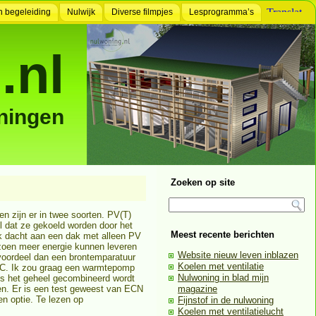
n begeleiding
Nulwijk
Diverse filmpjes
Lesprogramma’s
.nl
ningen
Zoeken op site
n zijn er in twee soorten. PV(T)
 dat ze gekoeld worden door het
Meest recente berichten
Ik dacht aan een dak met alleen PV
izoen meer energie kunnen leveren
Website nieuw leven inblazen
voordeel dan een brontemparatuur
Koelen met ventilatie
oC. Ik zou graag een warmtepomp
Nulwoning in blad mijn
ls het geheel gecombineerd wordt
en. Er is een test geweest van ECN
magazine
n optie. Te lezen op
Fijnstof in de nulwoning
Koelen met ventilatielucht