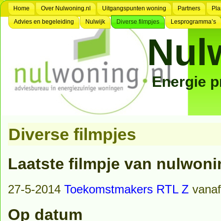
Home
Over Nulwoning.nl
Uitgangspunten woning
Partners
Pla
Advies en begeleiding
Nulwijk
Diverse filmpjes
Lesprogramma’s
Nul
Energie 
Diverse filmpjes
Laatste filmpje van nulwoni
27-5-2014
Toekomstmakers RTL Z
vanaf
Op datum