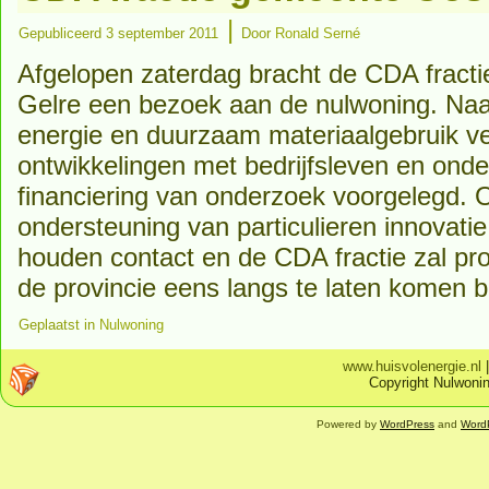
|
Gepubliceerd
3 september 2011
Door
Ronald Serné
Afgelopen zaterdag bracht de CDA fract
Gelre een bezoek aan de nulwoning. Naa
energie en duurzaam materiaalgebruik ve
ontwikkelingen met bedrijfsleven en ond
financiering van onderzoek voorgelegd.
ondersteuning van particulieren innovat
houden contact en de CDA fractie zal pr
de provincie eens langs te laten komen b
Geplaatst in
Nulwoning
www.huisvolenergie.nl
Copyright Nulwonin
Powered by
WordPress
and
Word