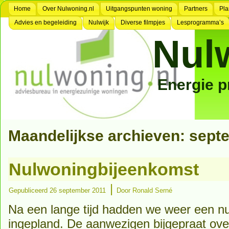
Home
Over Nulwoning.nl
Uitgangspunten woning
Partners
Pla
Advies en begeleiding
Nulwijk
Diverse filmpjes
Lesprogramma’s
Nul
Energie 
Maandelijkse archieven:
sept
Nulwoningbijeenkomst
|
Gepubliceerd
26 september 2011
Door
Ronald Serné
Na een lange tijd hadden we weer een n
ingepland. De aanwezigen bijgepraat over