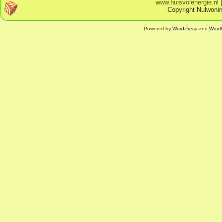
www.huisvolenergie.nl
Copyright Nulwonin
Powered by
WordPress
and
Word