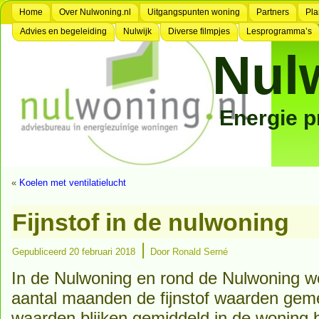
Home
Over Nulwoning.nl
Uitgangspunten woning
Partners
Pla
Advies en begeleiding
Nulwijk
Diverse filmpjes
Lesprogramma’s
Nul
Energie 
«
Koelen met ventilatielucht
Fijnstof in de nulwoning
|
Gepubliceerd
20 februari 2018
Door
Ronald Serné
In de Nulwoning en rond de Nulwoning w
aantal maanden de fijnstof waarden ge
waarden blijken gemiddeld in de woning b