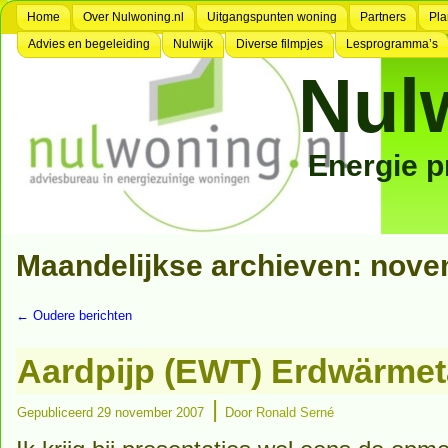
Home
Over Nulwoning.nl
Uitgangspunten woning
Partners
Pla
Advies en begeleiding
Nulwijk
Diverse filmpjes
Lesprogramma’s
Nul
Energie 
Maandelijkse archieven:
nove
←
Oudere berichten
Aardpijp (EWT) Erdwärme
|
Gepubliceerd
29 november 2007
Door
Ronald Serné