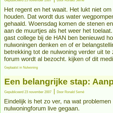
Gepubliceerd
25 november 2007
Door
Ronald Serné
Het regent en het waait. Het lukt niet om h
houden. Dat wordt dus water wegpompen
gehaald. Woensdag komen de stenen en
aan de muurtjes als het weer het toela
gast college bij de HAN ben benieuwd ho
nulwoningen denken en of er belangstell
betrekking tot de nulwoning verder uit te
forum wordt al bezocht. kijken of dit med
Geplaatst in
Nulwoning
Een belangrijke stap: Aan
|
Gepubliceerd
23 november 2007
Door
Ronald Serné
Eindelijk is het zo ver, na wat problemen 
nulwoningforum live gegaan.