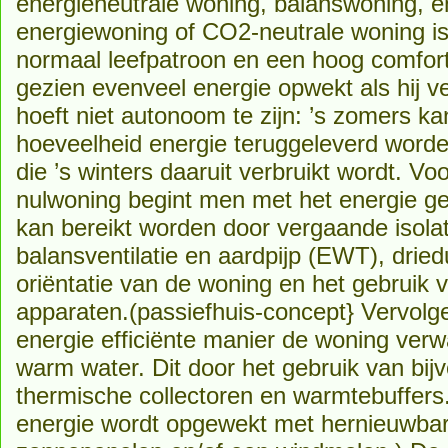
energieneutrale woning, balanswoning, e
energiewoning of CO2-neutrale woning i
normaal leefpatroon en een hoog comfort
gezien evenveel energie opwekt als hij v
hoeft niet autonoom te zijn: ’s zomers ka
hoeveelheid energie teruggeleverd worden
die ’s winters daaruit verbruikt wordt. V
nulwoning begint men met het energie geb
kan bereikt worden door vergaande isolat
balansventilatie en aardpijp (EWT), dried
oriëntatie van de woning en het gebruik 
apparaten.(passiefhuis-concept} Vervol
energie efficiënte manier de woning ver
warm water. Dit door het gebruik van bi
thermische collectoren en warmtebuffers
energie wordt opgewekt met hernieuwbare