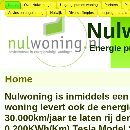
Home
Over Nulwoning.nl
Uitgangspunten woning
Partners
Pla
Advies en begeleiding
Nulwijk
Diverse filmpjes
Lesprogramma’s
Nul
Energie 
Home
Nulwoning is inmiddels een
woning levert ook de energ
30.000km/jaar te laten rij d
0,200KWh/Km) Tesla Model 