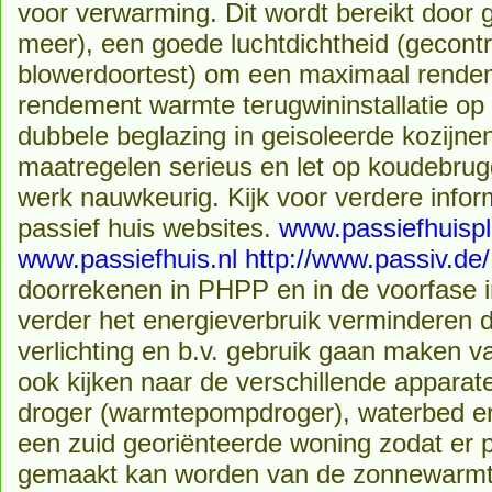
voor verwarming. Dit wordt bereikt door 
meer), een goede luchtdichtheid (gecont
blowerdoortest) om een maximaal rendem
rendement warmte terugwininstallatie op d
dubbele beglazing in geisoleerde kozijn
maatregelen serieus en let op koudebrug
werk nauwkeurig. Kijk voor verdere infor
passief huis websites.
www.passiefhuispl
www.passiefhuis.nl
http://www.passiv.de/
doorrekenen in PHPP en in de voorfase 
verder het energieverbruik verminderen d
verlichting en b.v. gebruik gaan maken va
ook kijken naar de verschillende apparate
droger (warmtepompdroger), waterbed er 
een zuid georiënteerde woning zodat er p
gemaakt kan worden van de zonnewarmte. 