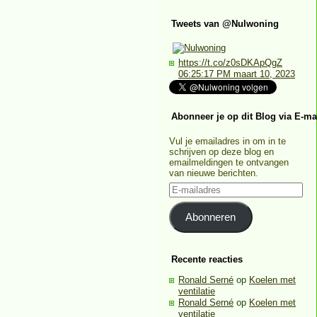
Tweets van @Nulwoning
https://t.co/z0sDKApQgZ
06:25:17 PM maart 10, 2023
Abonneer je op dit Blog via E-ma
Vul je emailadres in om in te
schrijven op deze blog en
emailmeldingen te ontvangen
van nieuwe berichten.
E-
mailadres
Abonneren
Recente reacties
Ronald Serné
op
Koelen met
ventilatie
Ronald Serné
op
Koelen met
ventilatie