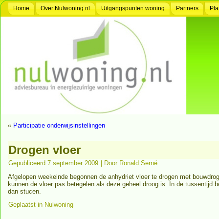
Home
Over Nulwoning.nl
Uitgangspunten woning
Partners
Pla
«
Participatie onderwijsinstellingen
Drogen vloer
Gepubliceerd
7 september 2009
|
Door
Ronald Serné
Afgelopen weekeinde begonnen de anhydriet vloer te drogen met bouwdroge
kunnen de vloer pas betegelen als deze geheel droog is. In de tussentijd
dan stucen.
Geplaatst in
Nulwoning