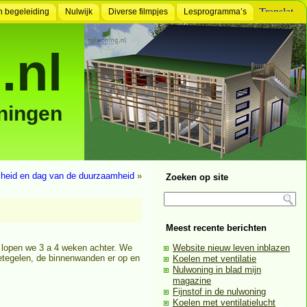
n begeleiding
Nulwijk
Diverse filmpjes
Lesprogramma’s
.nl
ningen
heid en dag van de duurzaamheid
»
Zoeken op site
Meest recente berichten
u lopen we 3 a 4 weken achter. We
Website nieuw leven inblazen
betegelen, de binnenwanden er op en
Koelen met ventilatie
Nulwoning in blad mijn
magazine
Fijnstof in de nulwoning
Koelen met ventilatielucht