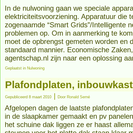
In de nulwoning gaan we speciale appara
elektriciteitsvoorziening. Apparatuur die t
zogenaamde “Smart Grids”/Intelligente ne
problemen op. Om in aanmerking te kom
moet de opbrengst gemeten worden en da
standaard mannier. Economische Zaken,
agentschap.nl zijn naar een oplossing aa
Geplaatst in
Nulwoning
Plafondplaten, inbouwkast
|
Gepubliceerd
8 maart 2010
Door
Ronald Serné
Afgelopen dagen de laatste plafondplat
in de slaapkamer gemaakt en pv panelen
het schuine dak liggen ze er haast allem
steunen voor het platte dak staan klaar