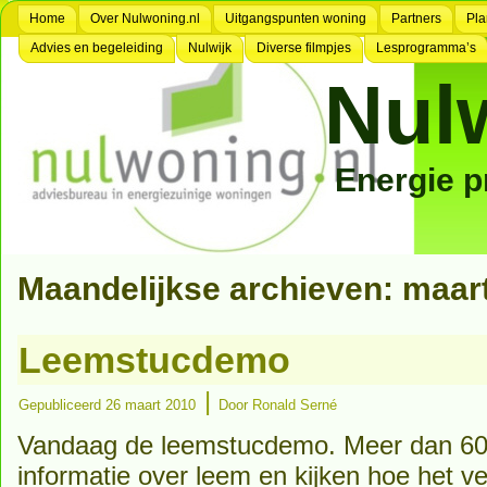
Home
Over Nulwoning.nl
Uitgangspunten woning
Partners
Pla
Advies en begeleiding
Nulwijk
Diverse filmpjes
Lesprogramma’s
Nul
Energie 
Maandelijkse archieven:
maar
Leemstucdemo
|
Gepubliceerd
26 maart 2010
Door
Ronald Serné
Vandaag de leemstucdemo. Meer dan 6
informatie over leem en kijken hoe het 