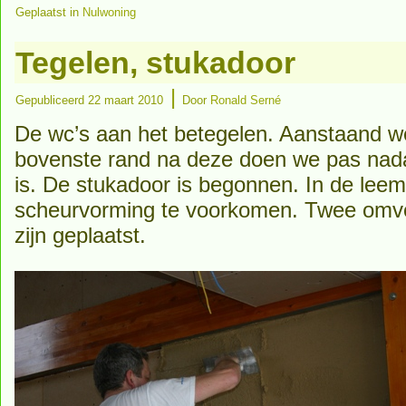
Geplaatst in
Nulwoning
Tegelen, stukadoor
|
Gepubliceerd
22 maart 2010
Door
Ronald Serné
De wc’s aan het betegelen. Aanstaand 
bovenste rand na deze doen we pas nada
is. De stukadoor is begonnen. In de le
scheurvorming te voorkomen. Twee omv
zijn geplaatst.