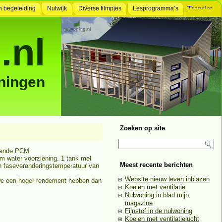
n begeleiding
Nulwijk
Diverse filmpjes
Lesprogramma’s
.nl
ningen
Zoeken op site
llende PCM
m water voorziening. 1 tank met
Meest recente berichten
n faseveranderingstemperatuur van
Website nieuw leven inblazen
 we een hoger rendement hebben dan
Koelen met ventilatie
Nulwoning in blad mijn
magazine
Fijnstof in de nulwoning
Koelen met ventilatielucht