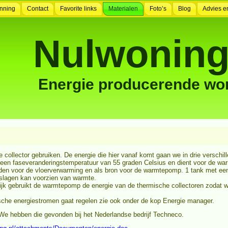
nning
Contact
Favorite links
Materialen
Foto’s
Blog
Advies e
Nulwoning
Energie producerende wo
ollector gebruiken. De energie die hier vanaf komt gaan we in drie verschi
 een faseveranderingstemperatuur van 55 graden Celsius en dient voor de war
rden voor de vloerverwarming en als bron voor de warmtepomp. 1 tank met ee
pslagen kan voorzien van warmte.
jk gebruikt de warmtepomp de energie van de thermische collectoren zodat
sche energiestromen gaat regelen zie ook onder de kop Energie manager.
e hebben die gevonden bij het Nederlandse bedrijf Techneco.