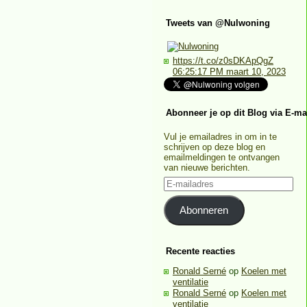
Tweets van @Nulwoning
https://t.co/z0sDKApQgZ
06:25:17 PM maart 10, 2023
Abonneer je op dit Blog via E-ma
Vul je emailadres in om in te
schrijven op deze blog en
emailmeldingen te ontvangen
van nieuwe berichten.
E-
mailadres
Abonneren
Recente reacties
Ronald Serné
op
Koelen met
ventilatie
Ronald Serné
op
Koelen met
ventilatie