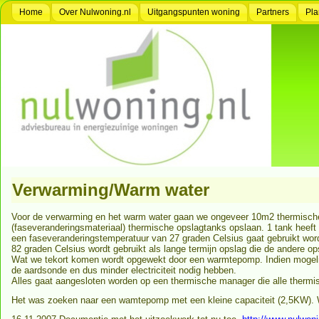
Home
Over Nulwoning.nl
Uitgangspunten woning
Partners
Pla
Verwarming/Warm water
Voor de verwarming en het warm water gaan we ongeveer 10m2 thermische c
(faseveranderingsmateriaal) thermische opslagtanks opslaan. 1 tank heeft
een faseveranderingstemperatuur van 27 graden Celsius gaat gebruikt wo
82 graden Celsius wordt gebruikt als lange termijn opslag die de andere o
Wat we tekort komen wordt opgewekt door een warmtepomp. Indien mogeli
de aardsonde en dus minder electriciteit nodig hebben.
Alles gaat aangesloten worden op een thermische manager die alle thermi
Het was zoeken naar een wamtepomp met een kleine capaciteit (2,5KW). W