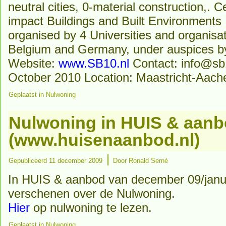
neutral cities, 0-material construction,.
impact Buildings and Built Environments
organised by 4 Universities and organisa
Belgium and Germany, under auspices b
Website:
www.SB10.nl
Contact: info@sb1
October 2010 Location: Maastricht-Aach
Geplaatst in
Nulwoning
Nulwoning in HUIS & aan
(www.huisenaanbod.nl)
|
Gepubliceerd
11 december 2009
Door
Ronald Serné
In HUIS & aanbod van december 09/januar
verschenen over de Nulwoning.
Hier
op nulwoning te lezen.
Geplaatst in
Nulwoning