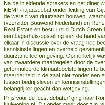
Na de inleidende sprekers en het diner wa
kiEMT-najaasdebat onder leiding van Gij
de wereld van duurzaam bouwen, waaro
(voorzitter Bouwend Nederland) en René
Real Estate en bestuurslid Dutch Green B
een Lagerhuis-opstelling aan de hand van
elkaar in discussie over de vraag hoe bed
kennisinstellingen en overheid gezamenl
duurzame leefomgeving. Opmerkelijk was 
van zwaardere maatregelen door de ove
geformuleerde klimaatdoelstellingen te b
meerderheid in de zaal niet zonder een 
tussen bedrijfsleven en kennisinstellinge
belangrijker geacht dan wetgeving.
Prijs voor de ‘best debater’ ging naar R
Nulwoning.nl. Dit onder meer door zijn rea