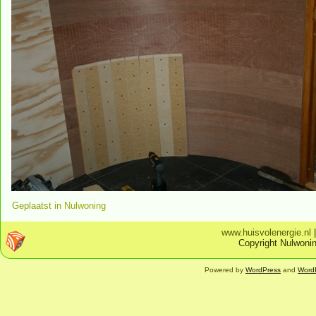
Geplaatst in
Nulwoning
www.huisvolenergie.nl
Copyright Nulwonin
Powered by
WordPress
and
Word