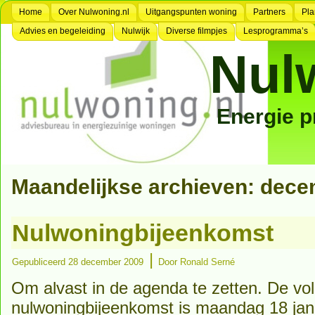
Home
Over Nulwoning.nl
Uitgangspunten woning
Partners
Pla
Advies en begeleiding
Nulwijk
Diverse filmpjes
Lesprogramma’s
Nul
Energie 
Maandelijkse archieven:
dece
Nulwoningbijeenkomst
|
Gepubliceerd
28 december 2009
Door
Ronald Serné
Om alvast in de agenda te zetten. De vo
nulwoningbijeenkomst is maandag 18 janua