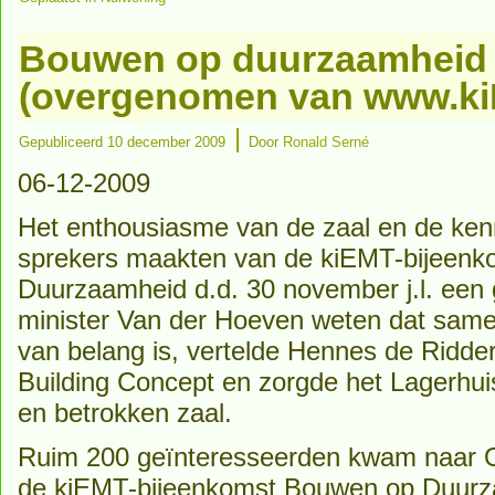
Bouwen op duurzaamheid l
(overgenomen van www.ki
|
Gepubliceerd
10 december 2009
Door
Ronald Serné
06-12-2009
Het enthousiasme van de zaal en de ken
sprekers maakten van de kiEMT-bijeen
Duurzaamheid d.d. 30 november j.l. een g
minister Van der Hoeven weten dat same
van belang is, vertelde Hennes de Ridder 
Building Concept en zorgde het Lagerhui
en betrokken zaal.
Ruim 200 geïnteresseerden kwam naar O
de kiEMT-bijeenkomst Bouwen op Duurz