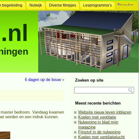
n begeleiding
Nulwijk
Diverse filmpjes
Lesprogramma’s
.nl
ningen
6 dagen op de bouw
»
Zoeken op site
Meest recente berichten
 de master bedroom. Vandaag kwamen
Website nieuw leven inblazen
moet worden en een indruk kunnen
Koelen met ventilatie
Nulwoning in blad mijn
magazine
Fijnstof in de nulwoning
Koelen met ventilatielucht