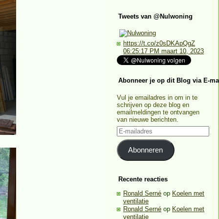
Tweets van @Nulwoning
https://t.co/z0sDKApQgZ
06:25:17 PM maart 10, 2023
Abonneer je op dit Blog via E-ma
Vul je emailadres in om in te
schrijven op deze blog en
emailmeldingen te ontvangen
van nieuwe berichten.
E-
mailadres
Abonneren
Recente reacties
Ronald Serné
op
Koelen met
ventilatie
Ronald Serné
op
Koelen met
ventilatie