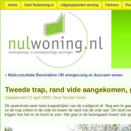
Home
Over Nulwoning.nl
Uitgangspunten woning
Partners
Pla
«
Markconsultatie Biezenakker Ulft energiezuinig en duurzaam wonen
Tweede trap, rand vide aangekomen,
Gepubliceerd
27 april 2009
|
Door
Ronald Serné
Dit weekeinde weer twee koppelstijlen van de zuidgevel af. Nog een te 
ze de trap zetten in de vide en kwam de rand van de vide aan. De rand va
krijgen hoe het er uit komt te zien. Het gras in de boomgaard moest ook