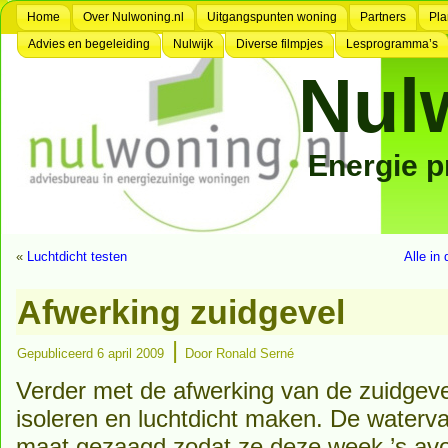
Home
Over Nulwoning.nl
Uitgangspunten woning
Partners
Pla
Advies en begeleiding
Nulwijk
Diverse filmpjes
Lesprogramma’s
Nul
Energie 
«
Luchtdicht testen
Alle in
Afwerking zuidgevel
|
Gepubliceerd
6 april 2009
Door
Ronald Serné
Verder met de afwerking van de zuidgeve
isoleren en luchtdicht maken. De waterva
maat gezaagd zodat ze deze week ’s avo