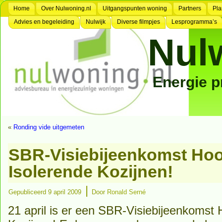
Home
Over Nulwoning.nl
Uitgangspunten woning
Partners
Pla
Advies en begeleiding
Nulwijk
Diverse filmpjes
Lesprogramma’s
Nul
Energie 
«
Ronding vide uitgemeten
SBR-Visiebijeenkomst Ho
Isolerende Kozijnen!
|
Gepubliceerd
9 april 2009
Door
Ronald Serné
21 april is er een SBR-Visiebijeenkomst