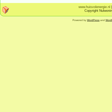
www.huisvolenergie.nl
Copyright Nulwonin
Powered by
WordPress
and
Word