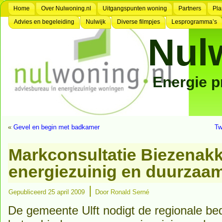
Home
Over Nulwoning.nl
Uitgangspunten woning
Partners
Pla
Advies en begeleiding
Nulwijk
Diverse filmpjes
Lesprogramma’s
Nul
Energie 
«
Gevel en begin met badkamer
Tw
Markconsultatie Biezenakk
energiezuinig en duurzaa
|
Gepubliceerd
25 april 2009
Door
Ronald Serné
De gemeente Ulft nodigt de regionale bed