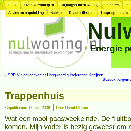
Home
Over Nulwoning.nl
Uitgangspunten woning
Partners
Pla
Advies en begeleiding
Nulwijk
Diverse filmpjes
Lesprogramma’s
Nul
Energie 
«
SBR-Visiebijeenkomst Hoogwaardig Isolerende Kozijnen!
Bezoek burgeme
Trappenhuis
|
Gepubliceerd
13 april 2009
Door
Ronald Serné
Wat een mooi paasweekeinde. De fruitbo
komen. Mijn vader is bezig geweest om 