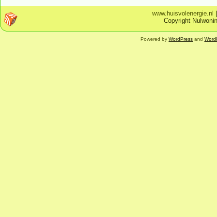
www.huisvolenergie.nl
Copyright Nulwonin
Powered by
WordPress
and
Word