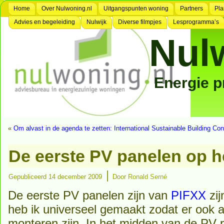
Home
Over Nulwoning.nl
Uitgangspunten woning
Partners
Pla
Advies en begeleiding
Nulwijk
Diverse filmpjes
Lesprogramma’s
Nul
Energie 
«
Om alvast in de agenda te zetten: International Sustainable Building C
De eerste PV panelen op h
|
Gepubliceerd
14 december 2009
Door
Ronald Serné
De eerste PV panelen zijn van
PIFXX
zij
heb ik universeel gemaakt zodat er ook 
monteren zijn. In het midden van de PV