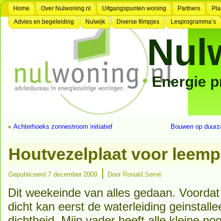
Home
Over Nulwoning.nl
Uitgangspunten woning
Partners
Pla
Advies en begeleiding
Nulwijk
Diverse filmpjes
Lesprogramma’s
Nul
Energie 
«
Achterhoeks zonnestroom initiatief
Bouwen op duurza
Houtvezelplaat voor leempl
|
Gepubliceerd
7 december 2009
Door
Ronald Serné
Dit weekeinde van alles gedaan. Voordat
dicht kan eerst de waterleiding geinstall
dichtheid, Mijn vader heeft alle kleine n