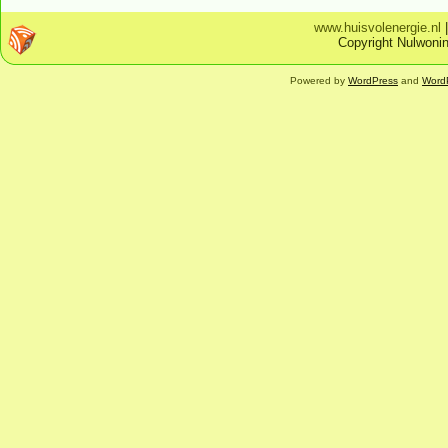
www.huisvolenergie.nl
Copyright Nulwonin
Powered by
WordPress
and
Word