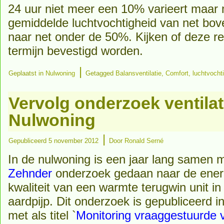
24 uur niet meer een 10% varieert maar
gemiddelde luchtvochtigheid van net bov
naar net onder de 50%. Kijken of deze re
termijn bevestigd worden.
|
Geplaatst in
Nulwoning
Getagged
Balansventilatie
,
Comfort
,
luchtvocht
Vervolg onderzoek ventilat
Nulwoning
|
Gepubliceerd
5 november 2012
Door
Ronald Serné
In de nulwoning is een jaar lang samen 
Zehnder
onderzoek gedaan naar de energi
kwaliteit van een warmte terugwin unit i
aardpijp. Dit onderzoek is gepubliceerd 
met als titel `
Monitoring vraaggestuurde 