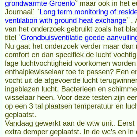
grondwarmte Groenlo
` maar ook in het
Journaal` `
Long term monitoring of reside
ventilation with ground heat exchange
` .
van het onderzoek gebruikt zoals het bla
titel `
Grondbuisventilatie goede aanvullin
Nu gaat het onderzoek verder maar dan 
comfort en dan specifiek de lucht vochtig
lage luchtvochtigheid voorkomen worden
enthalpiewisselaar toe te passen? Een en
vocht uit de afgevoerde lucht terugwinn
ingeblazen lucht. Bacterieen en schimme
wisselaar heen. Voor deze testen zijn e
op een 3 tal plaatsen temperatuur en luc
geplaatst.
Vandaag gewerkt aan de wtw unit. Eerst i
extra demper geplaatst. In de wc’s en in