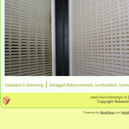
|
Geplaatst in
Nulwoning
Getagged
Balansventilatie
,
luchtkwaliteit
,
lucht
www.huisvolenergie.nl
Copyright Nulwonin
Powered by
WordPress
and
Word