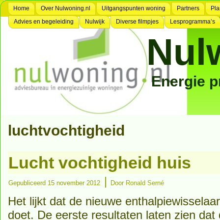
Home
Over Nulwoning.nl
Uitgangspunten woning
Partners
Pla
Advies en begeleiding
Nulwijk
Diverse filmpjes
Lesprogramma’s
Nul
Energie 
luchtvochtigheid
Lucht vochtigheid huis
|
Gepubliceerd
15 november 2012
Door
Ronald Serné
Het lijkt dat de nieuwe enthalpiewisselaa
doet. De eerste resultaten laten zien dat