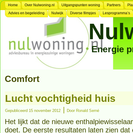
Home
Over Nulwoning.nl
Uitgangspunten woning
Partners
Pla
Advies en begeleiding
Nulwijk
Diverse filmpjes
Lesprogramma’s
Nul
Energie 
Comfort
Lucht vochtigheid huis
|
Gepubliceerd
15 november 2012
Door
Ronald Serné
Het lijkt dat de nieuwe enthalpiewisselaa
doet. De eerste resultaten laten zien dat