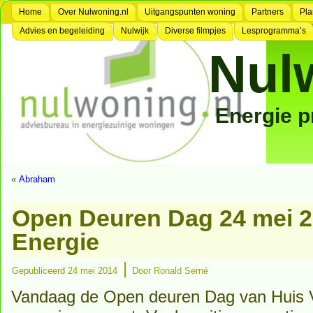
Home
Over Nulwoning.nl
Uitgangspunten woning
Partners
Pla
Advies en begeleiding
Nulwijk
Diverse filmpjes
Lesprogramma’s
Nul
Energie 
«
Abraham
Open Deuren Dag 24 mei 2
Energie
|
Gepubliceerd
24 mei 2014
Door
Ronald Serné
Vandaag de Open deuren Dag van Huis V