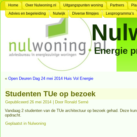
Home
Over Nulwoning.nl
Uitgangspunten woning
Partners
Pla
Advies en begeleiding
Nulwijk
Diverse filmpjes
Lesprogramma’s
Nul
Energie 
«
Open Deuren Dag 24 mei 2014 Huis Vol Energie
Studenten TUe op bezoek
Gepubliceerd
26 mei 2014
|
Door
Ronald Serné
Vandaag 2 studenten van de TUe architectuur op bezoek gehad. Deze kunn
opdracht.
Geplaatst in
Nulwoning