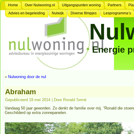
Home
Over Nulwoning.nl
Uitgangspunten woning
Partners
Pla
Advies en begeleiding
Nulwijk
Diverse filmpjes
Lesprogramma’s
Nul
Energie 
«
Nulwoning door de nul
Abraham
Gepubliceerd
19 mei 2014
|
Door
Ronald Serné
Vandaag 50 jaar geworden. Zo denkt de familie over mij. “Ronald die stoer
Geschilderd op extra zonnepanelen.