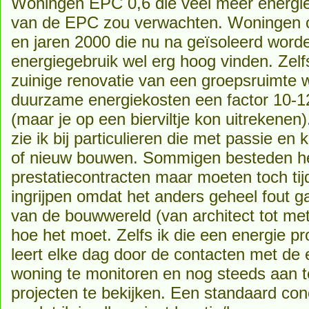
Woningen EPC 0,6 die veel meer energie
van de EPC zou verwachten. Woningen op
en jaren 2000 die nu na geïsoleerd word
energiegebruik wel erg hoog vinden. Zel
zuinige renovatie van een groepsruimte w
duurzame energiekosten een factor 10-12
(maar je op een bierviltje kon uitrekene
zie ik bij particulieren die met passie e
of nieuw bouwen. Sommigen besteden he
prestatiecontracten maar moeten toch ti
ingrijpen omdat het anders geheel fout ga
van de bouwwereld (van architect tot m
hoe het moet. Zelfs ik die een energie p
leert elke dag door de contacten met de e
woning te monitoren en nog steeds aan t
projecten te bekijken. Een standaard conc