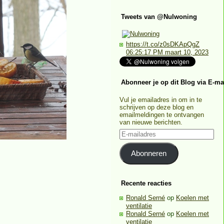
Tweets van @Nulwoning
https://t.co/z0sDKApQgZ
06:25:17 PM maart 10, 2023
Abonneer je op dit Blog via E-ma
Vul je emailadres in om in te
schrijven op deze blog en
emailmeldingen te ontvangen
van nieuwe berichten.
E-
mailadres
Abonneren
Recente reacties
Ronald Serné
op
Koelen met
ventilatie
Ronald Serné
op
Koelen met
ventilatie