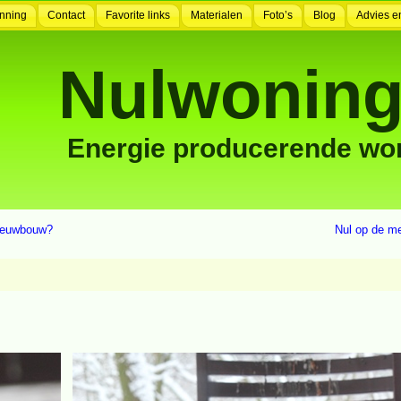
nning
Contact
Favorite links
Materialen
Foto’s
Blog
Advies e
Nulwoning
Energie producerende wo
nieuwbouw?
Nul op de me