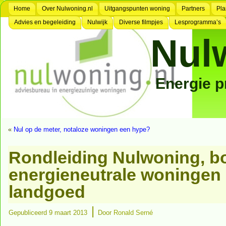
Home
Over Nulwoning.nl
Uitgangspunten woning
Partners
Pla
Advies en begeleiding
Nulwijk
Diverse filmpjes
Lesprogramma’s
Nul
Energie 
«
Nul op de meter, notaloze woningen een hype?
Rondleiding Nulwoning, 
energieneutrale woningen
landgoed
|
Gepubliceerd
9 maart 2013
Door
Ronald Serné