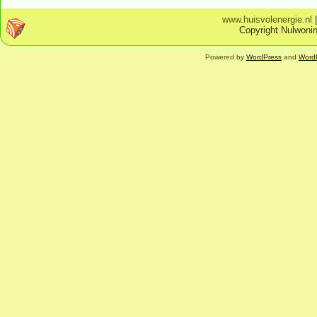
www.huisvolenergie.nl
Copyright Nulwonin
Powered by
WordPress
and
Word