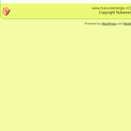
www.huisvolenergie.nl
Copyright Nulwonin
Powered by
WordPress
and
Word