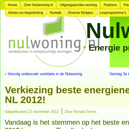
Home
Over Nulwoning.nl
Uitgangspunten woning
Partners
Pla
Advies en begeleiding
Nulwijk
Diverse filmpjes
Lesprogramma’s
Nul
Energie 
«
Vervolg onderzoek ventilatie in de Nulwoning
Verslag 3e
Verkiezing beste energiene
NL 2012!
|
Gepubliceerd
13 november 2012
Door
Ronald Serné
Vandaag is het stemmen op het beste ene