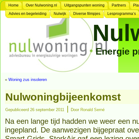
Home
Over Nulwoning.nl
Uitgangspunten woning
Partners
Pla
Advies en begeleiding
Nulwijk
Diverse filmpjes
Lesprogramma’s
Nul
Energie 
«
Woning zus insoleren
Nulwoningbijeenkomst
|
Gepubliceerd
26 september 2011
Door
Ronald Serné
Na een lange tijd hadden we weer een n
ingepland. De aanwezigen bijgepraat over
Smart Grids. StorkAir gaf een lezing ov