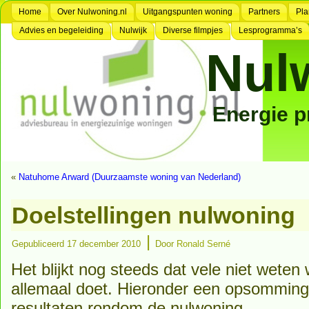
Home
Over Nulwoning.nl
Uitgangspunten woning
Partners
Pla
Advies en begeleiding
Nulwijk
Diverse filmpjes
Lesprogramma’s
Nul
Energie 
«
Natuhome Arward (Duurzaamste woning van Nederland)
Doelstellingen nulwoning
|
Gepubliceerd
17 december 2010
Door
Ronald Serné
Het blijkt nog steeds dat vele niet weten
allemaal doet. Hieronder een opsomming 
resultaten rondom de nulwoning.