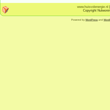
www.huisvolenergie.nl
Copyright Nulwonin
Powered by
WordPress
and
Word