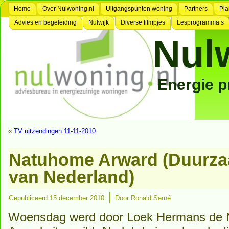
Home
Over Nulwoning.nl
Uitgangspunten woning
Partners
Pla
Advies en begeleiding
Nulwijk
Diverse filmpjes
Lesprogramma’s
Nul
Energie 
«
TV uitzendingen 11-11-2010
Natuhome Arward (Duurza
van Nederland)
|
Gepubliceerd
15 december 2010
Door
Ronald Serné
Woensdag werd door Loek Hermans de 