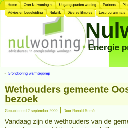
Home
Over Nulwoning.nl
Uitgangspunten woning
Partners
Pla
Advies en begeleiding
Nulwijk
Diverse filmpjes
Lesprogramma’s
Nul
Energie 
«
Grondboring warmtepomp
Wethouders gemeente Oos
bezoek
|
Gepubliceerd
2 september 2009
Door
Ronald Serné
Vandaag zijn de wethouders van de gem