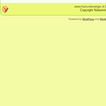
www.huisvolenergie.nl
Copyright Nulwonin
Powered by
WordPress
and
Word