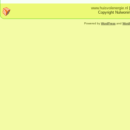
www.huisvolenergie.nl
Copyright Nulwonin
Powered by
WordPress
and
Word