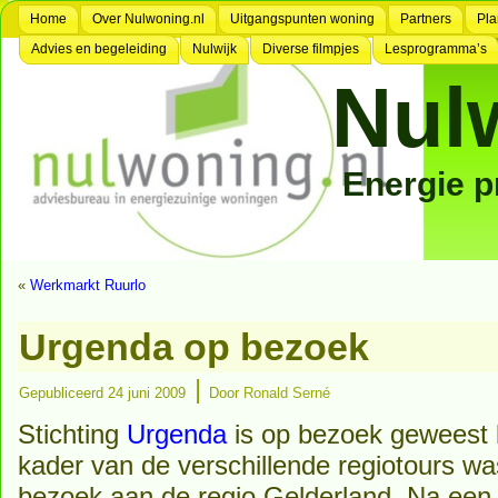
Home
Over Nulwoning.nl
Uitgangspunten woning
Partners
Pla
Advies en begeleiding
Nulwijk
Diverse filmpjes
Lesprogramma’s
Nul
Energie 
«
Werkmarkt Ruurlo
Urgenda op bezoek
|
Gepubliceerd
24 juni 2009
Door
Ronald Serné
Stichting
Urgenda
is op bezoek geweest bi
kader van de verschillende regiotours wa
bezoek aan de regio Gelderland. Na een 