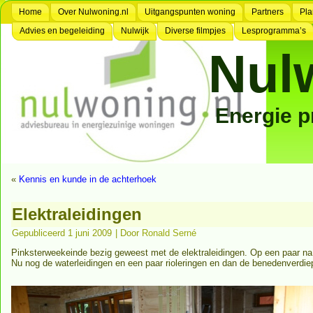
Home
Over Nulwoning.nl
Uitgangspunten woning
Partners
Pla
Advies en begeleiding
Nulwijk
Diverse filmpjes
Lesprogramma’s
Nul
Energie 
«
Kennis en kunde in de achterhoek
Elektraleidingen
Gepubliceerd
1 juni 2009
|
Door
Ronald Serné
Pinksterweekeinde bezig geweest met de elektraleidingen. Op een paar na z
Nu nog de waterleidingen en een paar rioleringen en dan de benedenverdie