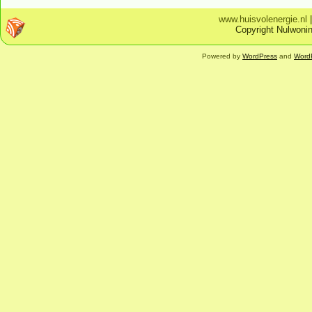
www.huisvolenergie.nl
Copyright Nulwonin
Powered by
WordPress
and
Word