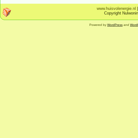
www.huisvolenergie.nl
Copyright Nulwonin
Powered by
WordPress
and
Word