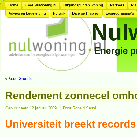
Home
Over Nulwoning.nl
Uitgangspunten woning
Partners
Pla
Advies en begeleiding
Nulwijk
Diverse filmpjes
Lesprogramma’s
Nul
Energie 
«
Koud Groenlo
Rendement zonnecel omh
|
Gepubliceerd
12 januari 2009
Door
Ronald Serné
Universiteit breekt record