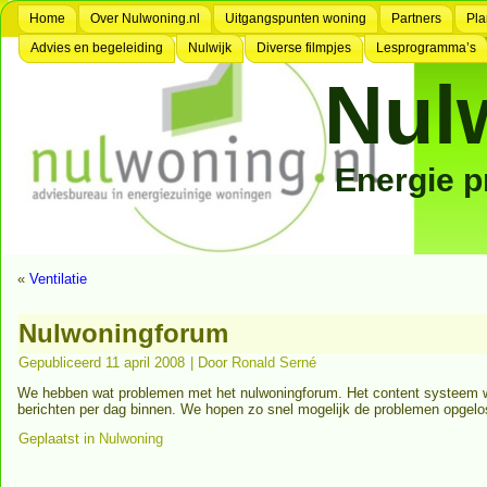
Home
Over Nulwoning.nl
Uitgangspunten woning
Partners
Pla
Advies en begeleiding
Nulwijk
Diverse filmpjes
Lesprogramma’s
Nul
Energie 
«
Ventilatie
Nulwoningforum
Gepubliceerd
11 april 2008
|
Door
Ronald Serné
We hebben wat problemen met het nulwoningforum. Het content systeem w
berichten per dag binnen. We hopen zo snel mogelijk de problemen opgelo
Geplaatst in
Nulwoning