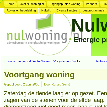
Home
Over Nulwoning.nl
Uitgangspunten woning
Partners
Pla
Advies en begeleiding
Nulwijk
Diverse filmpjes
Lesprogramma’s
Nul
Energie 
«
Voorlichtingavond SenterNovem PV systemen Zwolle
Nulwoni
Voortgang woning
|
Gepubliceerd
2 april 2008
Door
Ronald Serné
Zaterdag de tiende laag er op gezet. Ee
zagen van de stenen voor de elfde laag.
diamantzaag wel goed maar maakt wel la