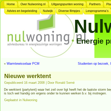
Home
Over Nulwoning.nl
Uitgangspunten woning
Partners
Pla
Advies en begeleiding
Nulwijk
Diverse filmpjes
Lesprogramma’s
Nul
Energie 
«
Warmtewisselaar PCM
Studenten op bezoek, l
Nieuwe werktent
Gepubliceerd
16 maart 2008
|
Door
Ronald Serné
De werktent (partytent) waar het zeil over ligt heeft het de laatste storm
is toch wel handig om ergens onder te kunnen werken b.v. bij motregen.
Geplaatst in
Nulwoning