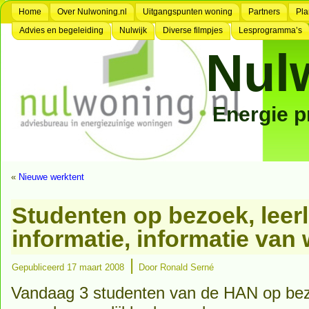
Home
Over Nulwoning.nl
Uitgangspunten woning
Partners
Pla
Advies en begeleiding
Nulwijk
Diverse filmpjes
Lesprogramma’s
Nul
Energie 
«
Nieuwe werktent
Studenten op bezoek, leer
informatie, informatie van
|
Gepubliceerd
17 maart 2008
Door
Ronald Serné
Vandaag 3 studenten van de HAN op be