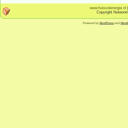
www.huisvolenergie.nl
Copyright Nulwonin
Powered by
WordPress
and
Word