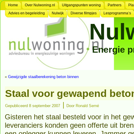
Home
Over Nulwoning.nl
Uitgangspunten woning
Partners
Pla
Advies en begeleiding
Nulwijk
Diverse filmpjes
Lesprogramma’s
Nul
Energie 
«
Gewijzigde staalberekening beton binnen
Staal voor gewapend beto
|
Gepubliceerd
8 september 2007
Door
Ronald Serné
Gisteren het staal besteld voor in het 
leveranciers konden geen offerte uit bre
een oplegger kunnen leveren. Jammer gen