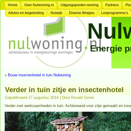
Home
Over Nulwoning.nl
Uitgangspunten woning
Partners
Pla
Advies en begeleiding
Nulwijk
Diverse filmpjes
Lesprogramma’s
Nul
Energie 
«
Bouw insectenhotel in tuin Nulwoning
Verder in tuin zitje en insectenhotel
Gepubliceerd
17 augustus 2014
|
Door
Ronald Serné
Verder met werkzaamheden in tuin. Achterwand voor zitje gemaakt en insec