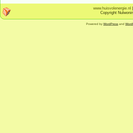
www.huisvolenergie.nl
Copyright Nulwonin
Powered by
WordPress
and
Word