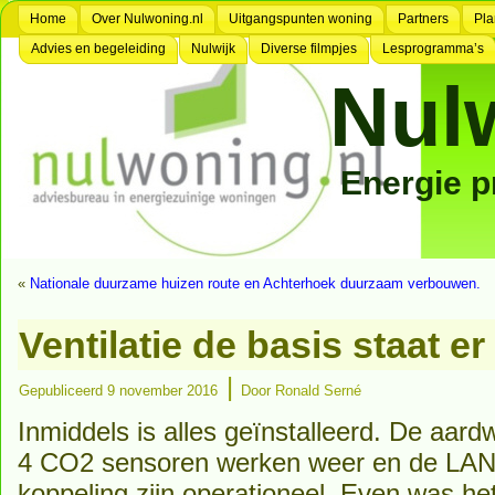
Home
Over Nulwoning.nl
Uitgangspunten woning
Partners
Pla
Advies en begeleiding
Nulwijk
Diverse filmpjes
Lesprogramma’s
Nul
Energie 
«
Nationale duurzame huizen route en Achterhoek duurzaam verbouwen.
Ventilatie de basis staat er
|
Gepubliceerd
9 november 2016
Door
Ronald Serné
Inmiddels is alles geïnstalleerd. De aar
4 CO2 sensoren werken weer en de LAN 
koppeling zijn operationeel. Even was he